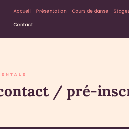
ACCUEIL
Accueil
Présentation
Cours de danse
Stage
PRÉSENTATION
Contact
COURS DE DANSE
STAGES
ANIMATION
IENTALE
GALERIE
ontact / pré-insc
CONTACT